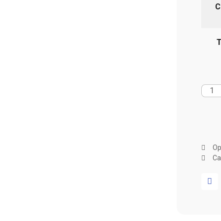
C
T
Op
Ca