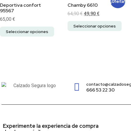
¡Oferta!
Deportiva confort
Chamby 6610
95567
64,90
€
49,90
€
65,00
€
Seleccionar opciones
Seleccionar opciones
contacto@calzadoseg
666 53 22 30
Experimente la experiencia de compra