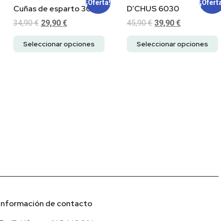
¡Oferta!
¡Ofert
Cuñas de esparto 3030
D’CHUS 6030
34,90
€
29,90
€
45,90
€
39,90
€
Seleccionar opciones
Seleccionar opciones
Información de contacto