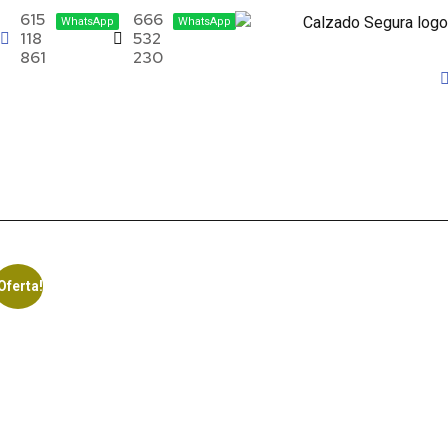
615
666
WhatsApp
WhatsApp
118
532
861
230
Oferta!