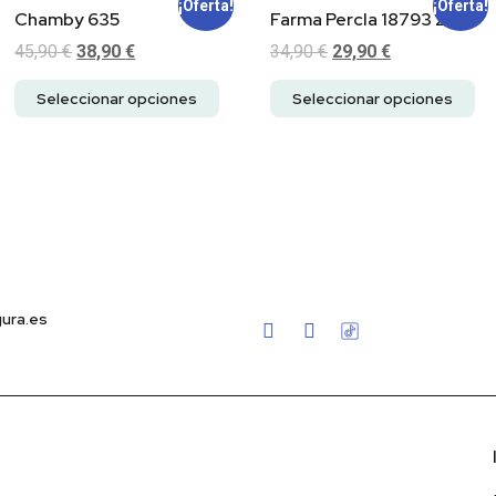
¡Oferta!
¡Oferta!
Chamby 635
Farma Percla 18793 293
45,90
€
38,90
€
34,90
€
29,90
€
Seleccionar opciones
Seleccionar opciones
ura.es