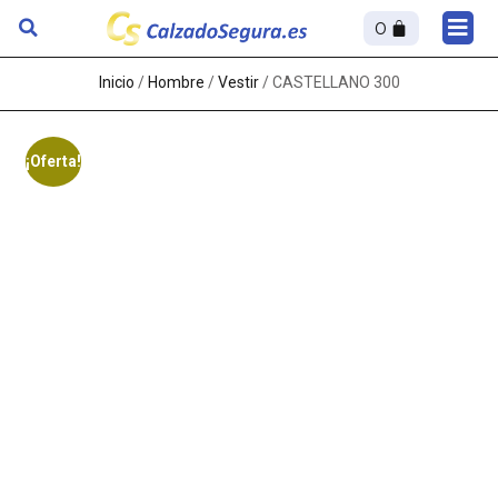
0
Sobre
Inicio
/
Hombre
/
Vestir
/ CASTELLANO 300
¡Oferta!