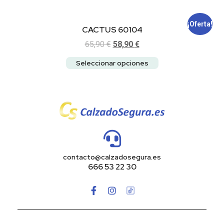
¡Oferta!
CACTUS 60104
65,90
€
58,90
€
Seleccionar opciones
contacto@calzadosegura.es
666 53 22 30