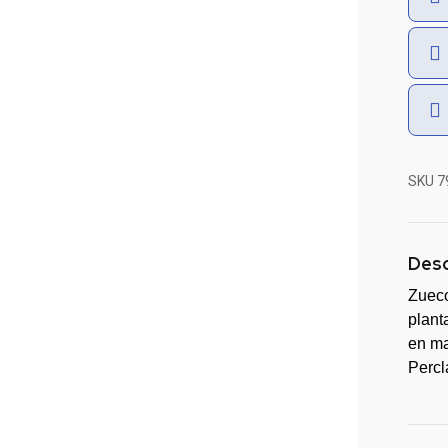
SKU
7
Desc
Zueco
plant
en ma
Percl