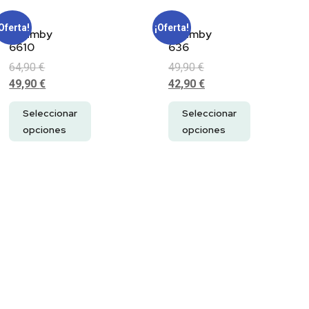
Oferta!
¡Oferta!
Chamby
Chamby
6610
636
64,90
€
49,90
€
49,90
€
42,90
€
Seleccionar
Seleccionar
opciones
opciones