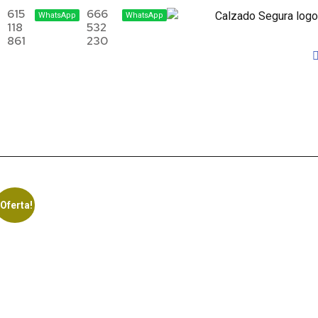
615
666
WhatsApp
WhatsApp
118
532
861
230
¡Oferta!