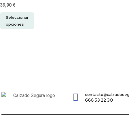
39,90
€
Seleccionar
opciones
contacto@calzadoseg
666 53 22 30