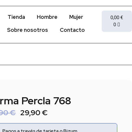
Tienda
Hombre
Mujer
0,00
€
0
Sobre nosotros
Contacto
rma Percla 768
,90
€
29,90
€
Pagos a través de tarjeta o Bizum