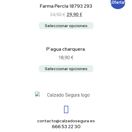
¡Oferta!
Farma Percla 18793 293
34,90
€
29,90
€
Seleccionar opciones
P’agua charquera.
18,90
€
Seleccionar opciones
contacto@calzadosegura.es
666 53 22 30